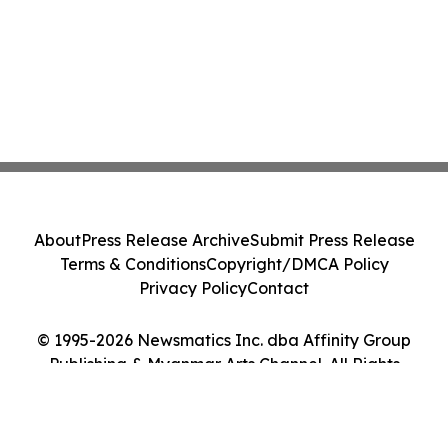
About
Press Release Archive
Submit Press Release
Terms & Conditions
Copyright/DMCA Policy
Privacy Policy
Contact
© 1995-2026 Newsmatics Inc. dba Affinity Group
Publishing & Myanmar Arts Channel. All Rights
Reserved.
Cookie Settings / Your Privacy Choices