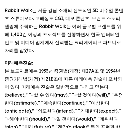
Rabbit Walk는 서울 강남 소재의 선도적인 3D 비주얼 콘텐
츠 스튜디오다. 고해상도 CGI, 데모 콘텐츠, 브랜드 스토리
텔링에 주력하는 Rabbit Walk는 여러 글로벌 브랜드를 위
해 1,400건 이상의 프로젝트를 진행하면서 한국 엔터테인
먼트 및 미디어 업계에서 신뢰받는 크리에이티브 파트너로
자리를 잡았다.
미래예측진술:
본 보도자료에는 1933년 증권법(개정) 제27A조 및 1934년
증권거래법(개정) 제21E조에 따른 미래예측 진술이 포함되
어 있다. 미래예측 진술은 일반적으로 “~라고 믿는다
(believe),” “~할 수 있다(may),” “~할 것이다(will),” “추정
한다(estimate),” “계속한다(continue),” “예상한다
(anticipate),” “의도한다(intend),” “기대한다(expect),”
“~해야 한다(should),” “~일 것이다(would),” “계획한다
(plan),” “미래(future),” “전망(outlook)” 등의 표현과 함